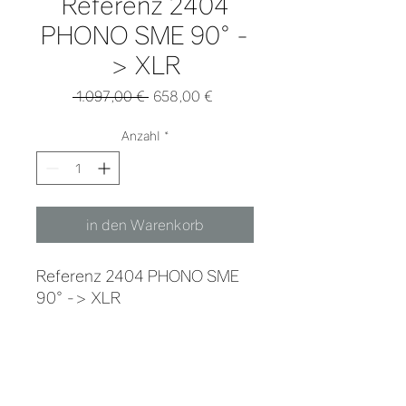
Referenz 2404
PHONO SME 90° -
> XLR
Standardpreis
Sale-
 1.097,00 € 
658,00 €
Preis
Anzahl
*
in den Warenkorb
Referenz 2404 PHONO SME
90° -> XLR