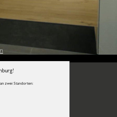
en
mburg!
an zwei Standorten: